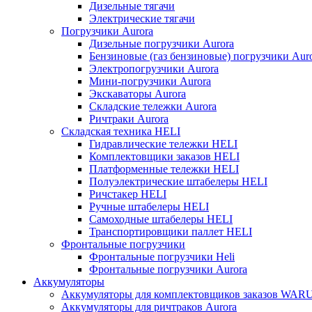
Дизельные тягачи
Электрические тягачи
Погрузчики Aurora
Дизельные погрузчики Aurora
Бензиновые (газ бензиновые) погрузчики Aur
Электропогрузчики Aurora
Мини-погрузчики Aurora
Экскаваторы Aurora
Складские тележки Aurora
Ричтраки Aurora
Складская техника HELI
Гидравлические тележки HELI
Комплектовщики заказов HELI
Платформенные тележки HELI
Полуэлектрические штабелеры HELI
Ричстакер HELI
Ручные штабелеры HELI
Самоходные штабелеры HELI
Транспортировщики паллет HELI
Фронтальные погрузчики
Фронтальные погрузчики Heli
Фронтальные погрузчики Aurora
Аккумуляторы
Аккумуляторы для комплектовщиков заказов WAR
Аккумуляторы для ричтраков Aurora