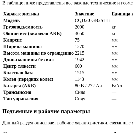
В таблице ниже представлены все важные технические и геом
Характеристика
Значение
Единица 
Модель
CQD20-GB2SLLi
—
Грузоподъемность
2000
кг
Общий вес (включая АКБ)
3650
кг
Клиренс
75
мм
Ширина машины
1270
мм
Высота машины по ограждению
2215
мм
Длина машины без вил
1942
мм
Центр тяжести
600
мм
Колесная база
1515
мм
Колея (передних колес)
1143
мм
Батарея (АКБ)
80 В / 272 Ач
В/Ач
Трансмиссия
Сидя
—
Тип управления
Сидя
—
Подъемные и рабочие параметры
Данный раздел описывает рабочие характеристики, связанные