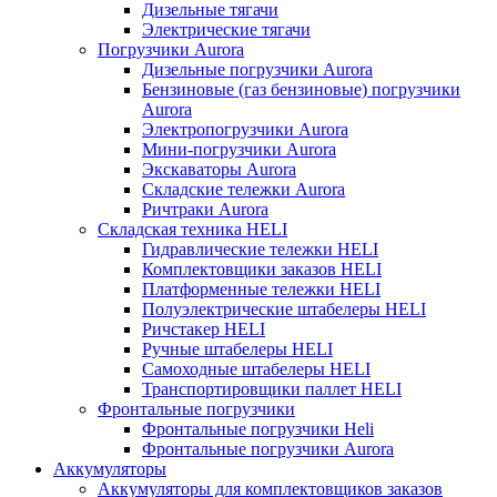
Дизельные тягачи
Электрические тягачи
Погрузчики Aurora
Дизельные погрузчики Aurora
Бензиновые (газ бензиновые) погрузчики
Aurora
Электропогрузчики Aurora
Мини-погрузчики Aurora
Экскаваторы Aurora
Складские тележки Aurora
Ричтраки Aurora
Складская техника HELI
Гидравлические тележки HELI
Комплектовщики заказов HELI
Платформенные тележки HELI
Полуэлектрические штабелеры HELI
Ричстакер HELI
Ручные штабелеры HELI
Самоходные штабелеры HELI
Транспортировщики паллет HELI
Фронтальные погрузчики
Фронтальные погрузчики Heli
Фронтальные погрузчики Aurora
Аккумуляторы
Аккумуляторы для комплектовщиков заказов