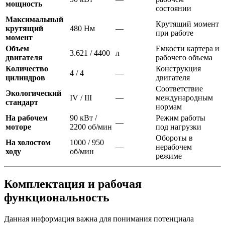
мощность
состоянии
Максимальный
Крутящий момент
крутящий
480 Нм
—
при работе
момент
Объем
Емкости картера и
3.621 / 4400
л
двигателя
рабочего объема
Количество
Конструкция
4 / 4
—
цилиндров
двигателя
Соответствие
Экологический
IV / III
—
международным
стандарт
нормам
На рабочем
90 кВт /
Режим работы
—
моторе
2200 об/мин
под нагрузки
Обороты в
На холостом
1000 / 950
—
нерабочем
ходу
об/мин
режиме
Комплектация и рабочая
функциональность
Данная информация важна для понимания потенциала