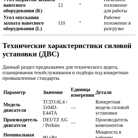
навесного
12
°
положение
оборудования (К)
для работы
Угол опускания
Рабочее
захвата навесного
110
°
положение в
оборудования (L)
разгрузке
Технические характеристики силовой
установки (ДВС)
Данный раздел предназначен для технического аудита,
планирования техобслуживания и подбора под конкретные
промышленные стандарты.
Единица
Параметр
Значение
Детали
измерения
TCD3.6L4 /
Конкретная
Модель
1104D-
—
модель силовой
двигателя
E44TA
установки
Производитель
DEUTZ AG
Производитель
—
двигателя
/ Perkins
компонентов
Мощность в
Номинальная
90 кВт
—
рабочем