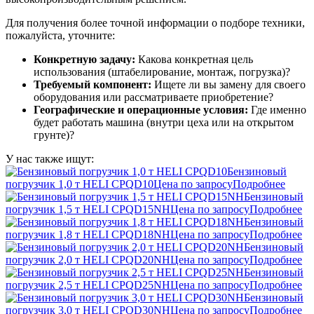
Для получения более точной информации о подборе техники,
пожалуйста, уточните:
Конкретную задачу:
Какова конкретная цель
использования (штабелирование, монтаж, погрузка)?
Требуемый компонент:
Ищете ли вы замену для своего
оборудования или рассматриваете приобретение?
Географические и операционные условия:
Где именно
будет работать машина (внутри цеха или на открытом
грунте)?
У нас также ищут:
Бензиновый
погрузчик 1,0 т HELI CPQD10
Цена по запросу
Подробнее
Бензиновый
погрузчик 1,5 т HELI CPQD15NH
Цена по запросу
Подробнее
Бензиновый
погрузчик 1,8 т HELI CPQD18NH
Цена по запросу
Подробнее
Бензиновый
погрузчик 2,0 т HELI CPQD20NH
Цена по запросу
Подробнее
Бензиновый
погрузчик 2,5 т HELI CPQD25NH
Цена по запросу
Подробнее
Бензиновый
погрузчик 3,0 т HELI CPQD30NH
Цена по запросу
Подробнее