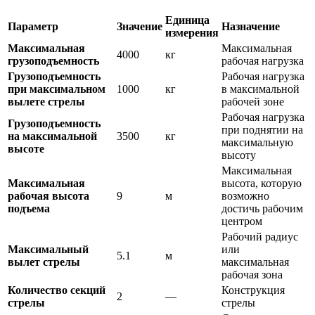
Единица
Параметр
Значение
Назначение
измерения
Максимальная
Максимальная
4000
кг
грузоподъемность
рабочая нагрузка
Грузоподъемность
Рабочая нагрузка
при максимальном
1000
кг
в максимальной
вылете стрелы
рабочей зоне
Рабочая нагрузка
Грузоподъемность
при поднятии на
на максимальной
3500
кг
максимальную
высоте
высоту
Максимальная
Максимальная
высота, которую
рабочая высота
9
м
возможно
подъема
достичь рабочим
центром
Рабочий радиус
Максимальный
или
5.1
м
вылет стрелы
максимальная
рабочая зона
Количество секций
Конструкция
2
—
стрелы
стрелы