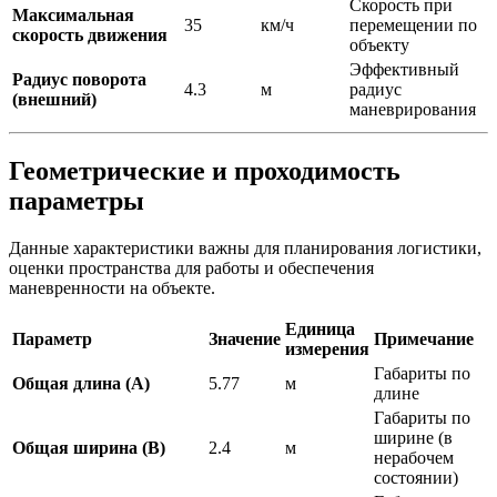
Скорость при
Максимальная
35
км/ч
перемещении по
скорость движения
объекту
Эффективный
Радиус поворота
4.3
м
радиус
(внешний)
маневрирования
Геометрические и проходимость
параметры
Данные характеристики важны для планирования логистики,
оценки пространства для работы и обеспечения
маневренности на объекте.
Единица
Параметр
Значение
Примечание
измерения
Габариты по
Общая длина (А)
5.77
м
длине
Габариты по
ширине (в
Общая ширина (В)
2.4
м
нерабочем
состоянии)