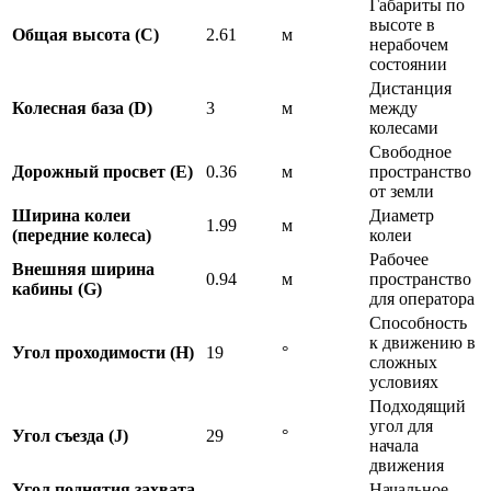
Габариты по
высоте в
Общая высота (С)
2.61
м
нерабочем
состоянии
Дистанция
Колесная база (D)
3
м
между
колесами
Свободное
Дорожный просвет (Е)
0.36
м
пространство
от земли
Ширина колеи
Диаметр
1.99
м
(передние колеса)
колеи
Рабочее
Внешняя ширина
0.94
м
пространство
кабины (G)
для оператора
Способность
к движению в
Угол проходимости (H)
19
°
сложных
условиях
Подходящий
угол для
Угол съезда (J)
29
°
начала
движения
Угол поднятия захвата
Начальное