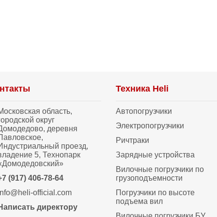
.
нтакты
Техника Heli
Московская область,
Автопогрузчики
городской округ
Электропогрузчики
Домодедово, деревня
Павловское,
Ричтраки
Индустриальный проезд,
владение 5, Технопарк
Зарядные устройства
«Домодедовский»
Вилочные погрузчики по
+7 (917) 406-78-64
грузоподъемности
info@heli-official.com
Погрузчики по высоте
подъема вил
Написать директору
Вилочные погрузчики БУ