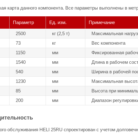
ая карта данного компонента. Все параметры выполнены в метр
Параметр
Ед. изм.
Примечание
2500
кг (2,5 т)
Максимальная нагруз
73
кг
Вес компонента
1150
мм
Фиксированная рабоч
1540
мм
Длина в рабочем сос
540
мм
Ширина в рабочей по
1230
мм
Максимальная высота
85
мм
Высота при минималь
200
мм
Диапазон регулировк
дительность
ого обслуживания HELI 25RU спроектирован с учетом долговечн