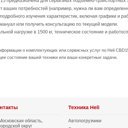
5 предназначена для серьезных подъемно-транспортных з
т ваших потребностей (например, нужна ли вам определенн
подробного изучения характеристик, включая графики и ра
мануал или получить консультацию по текущей модели.
ьной нагрузке в 1500 кг, техническое состояние и работос
нформации о комплектующих или сервисных услуг по Heli CBD15
щее состояние вашей техники или ваши конкретные задачи.
нтакты
Техника Heli
Московская область,
Автопогрузчики
городской округ