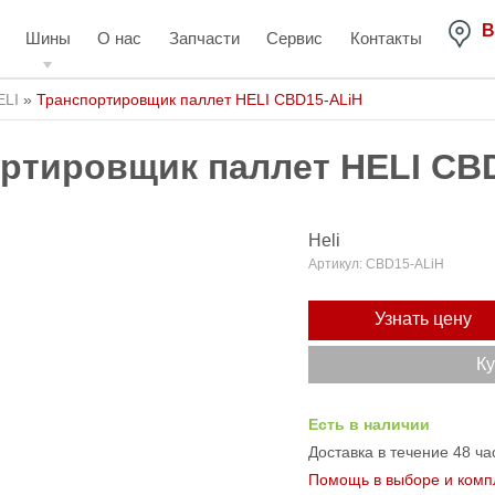
В
Шины
О нас
Запчасти
Сервис
Контакты
ELI
»
Транспортировщик паллет HELI CBD15-ALiH
ртировщик паллет HELI CB
Heli
Артикул:
CBD15-ALiH
Узнать цену
Ку
Есть в наличии
Доставка в течение 48 ча
Помощь в выборе и комп