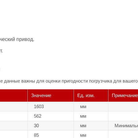
ческий привод.
т.
ы
 данные важны для оценки пригодности погрузчика для вашего 
Значение
Ед. изм.
Примечание
1603
мм
562
мм
30
мм
Минимальн
85
мм