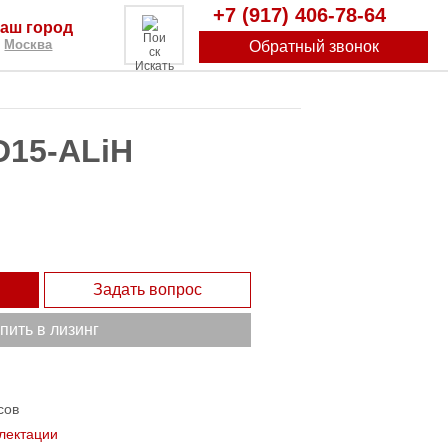
+7 (917) 406-78-64
аш город
Москва
Обратный звонок
Искать
D15-ALiH
Задать вопрос
пить в лизинг
сов
лектации