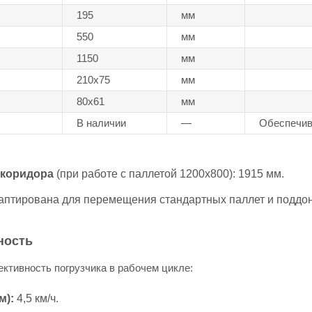
195
мм
550
мм
1150
мм
210х75
мм
80х61
мм
В наличии
—
Обеспечив
 коридора
(при работе с паллетой 1200х800): 1915 мм.
аптирована для перемещения стандартных паллет и поддон
ность
тивность погрузчика в рабочем цикле:
м):
4,5 км/ч.