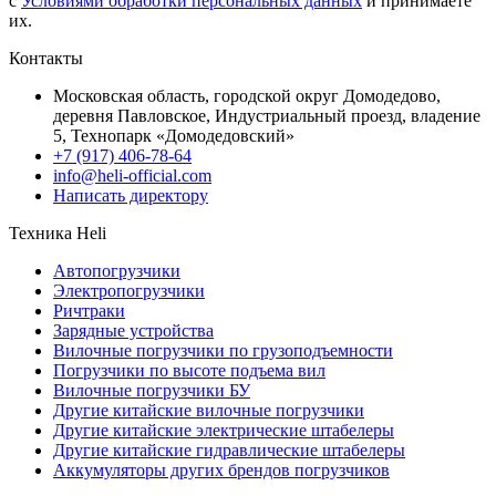
с
Условиями обработки персональных данных
и принимаете
их.
Контакты
Московская область, городской округ Домодедово,
деревня Павловское, Индустриальный проезд, владение
5, Технопарк «Домодедовский»
+7 (917) 406-78-64
info@heli-official.com
Написать директору
Техника Heli
Автопогрузчики
Электропогрузчики
Ричтраки
Зарядные устройства
Вилочные погрузчики по грузоподъемности
Погрузчики по высоте подъема вил
Вилочные погрузчики БУ
Другие китайские вилочные погрузчики
Другие китайские электрические штабелеры
Другие китайские гидравлические штабелеры
Аккумуляторы других брендов погрузчиков