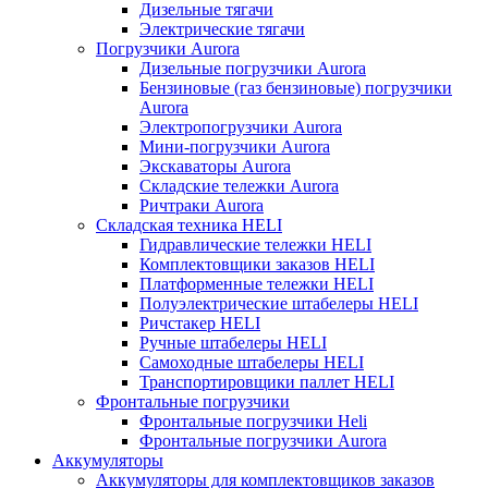
Дизельные тягачи
Электрические тягачи
Погрузчики Aurora
Дизельные погрузчики Aurora
Бензиновые (газ бензиновые) погрузчики
Aurora
Электропогрузчики Aurora
Мини-погрузчики Aurora
Экскаваторы Aurora
Складские тележки Aurora
Ричтраки Aurora
Складская техника HELI
Гидравлические тележки HELI
Комплектовщики заказов HELI
Платформенные тележки HELI
Полуэлектрические штабелеры HELI
Ричстакер HELI
Ручные штабелеры HELI
Самоходные штабелеры HELI
Транспортировщики паллет HELI
Фронтальные погрузчики
Фронтальные погрузчики Heli
Фронтальные погрузчики Aurora
Аккумуляторы
Аккумуляторы для комплектовщиков заказов