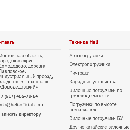
нтакты
Техника Heli
Московская область,
Автопогрузчики
городской округ
Электропогрузчики
Домодедово, деревня
Павловское,
Ричтраки
Индустриальный проезд,
владение 5, Технопарк
Зарядные устройства
«Домодедовский»
Вилочные погрузчики по
+7 (917) 406-78-64
грузоподъемности
Погрузчики по высоте
info@heli-official.com
подъема вил
Написать директору
Вилочные погрузчики БУ
Другие китайские вилочные